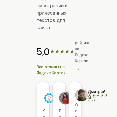
фильтрации и
причёсанных
текстов для
сайта.
рейтинг
5,0
на
★
★
★
★
★
Яндекс
Картах
Все отзывы на
Яндекс Картах
Дмитрий
Анна
Дмитрий
★
★
★
★
★
август
Елкин
Романова
★
★
★
★
★
★
★
★
★
★
2024
июнь
май
О
2024
2024
Я
Б
б
я
л
р