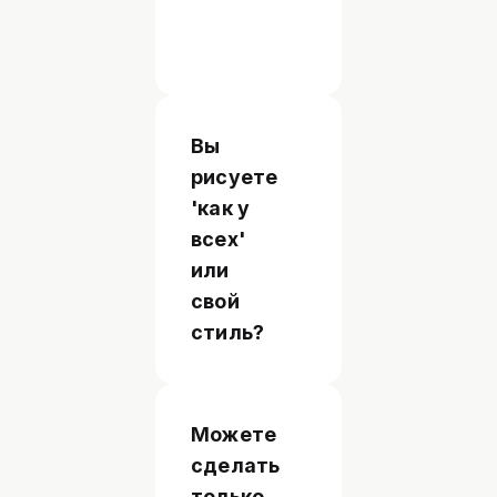
по
отдельности.
Вы
рисуете
'как у
всех'
или
свой
стиль?
Можете
сделать
только