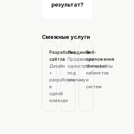
результат?
Смежные услуги
Разработка
Лендинги
Веб-
сайтов
Продающие
приложения
Дизайн
одностраничники
Интерфейсы
+
под
кабинетов
разработка
рекламу
и
в
систем
одной
команде