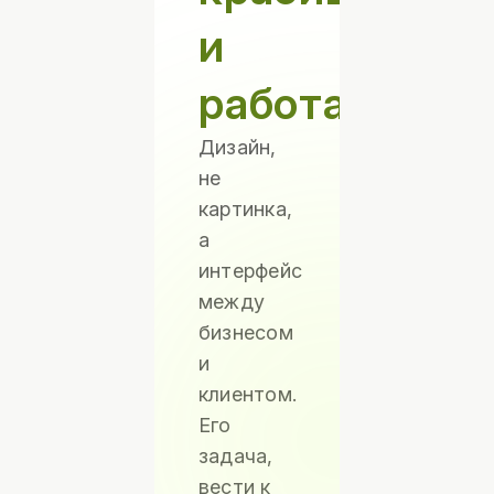
и
работает
Дизайн,
не
картинка,
а
интерфейс
между
бизнесом
и
клиентом.
Его
задача,
вести к