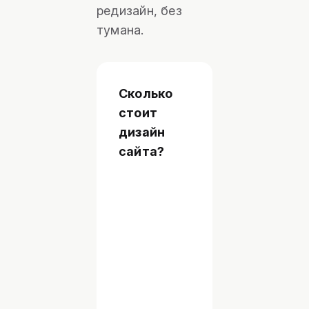
редизайн, без
тумана.
Сколько
Зависит
от
стоит
объёма:
дизайн
лендинг:
сайта?
одна
оценка,
многостраничник
с
дизайн-
системой,
другая,
интерфейс
приложения,
третья.