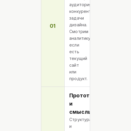
аудитория,
конкуренты,
задачи
дизайна.
01
Смотрим
аналитику,
если
есть
текущий
сайт
или
продукт.
Прототип
и
смыслы
Структура
и