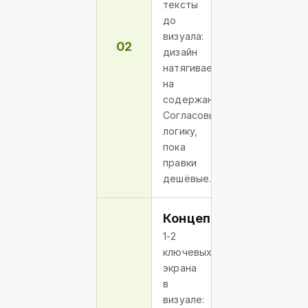
тексты
до
визуала:
02
дизайн
натягивается
на
содержание.
Согласовываем
логику,
пока
правки
дешёвые.
Концепция
1-2
ключевых
экрана
в
визуале: