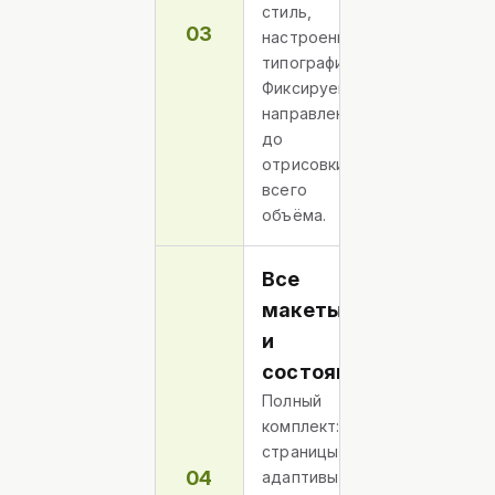
стиль,
03
настроение,
типографика.
Фиксируем
направление
до
отрисовки
всего
объёма.
Все
макеты
и
состояния
Полный
комплект:
страницы,
04
адаптивы,