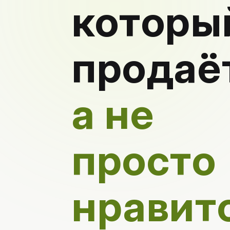
которы
продаёт
а не
просто
нравит