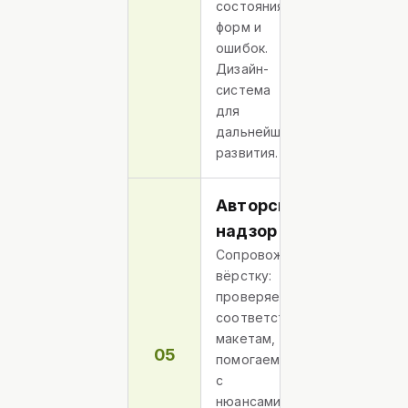
состояния
форм и
ошибок.
Дизайн-
система
для
дальнейшего
развития.
Авторский
надзор
Сопровождаем
вёрстку:
проверяем
соответствие
макетам,
05
помогаем
с
нюансами.