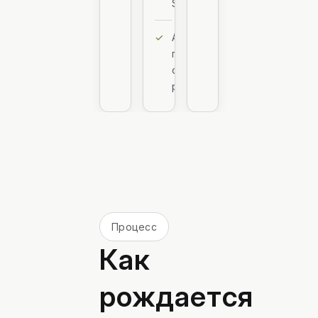
SEO
A/B-
проверка
спорных
решений
Процесс
Как
рождается