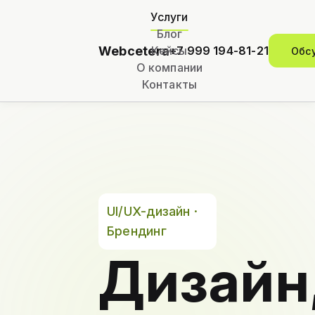
Услуги
Блог
Webcetera
Кейсы
+7 999 194-81-21
Обс
О компании
Контакты
UI/UX-дизайн ·
Брендинг
Дизайн