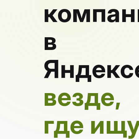
компан
в
Яндекс
везде,
где ищ