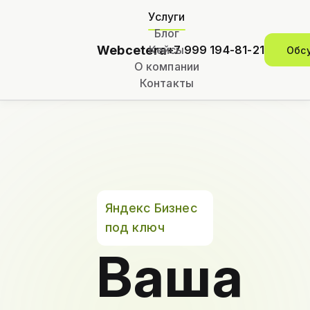
Услуги
Блог
Webcetera
Кейсы
+7 999 194-81-21
Обс
О компании
Контакты
Яндекс Бизнес
под ключ
Ваша