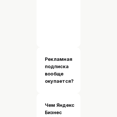
размер
зависит
от
города
и
ниши.
Рекламная
подписка
вообще
окупается?
Чем Яндекс
Бизнес