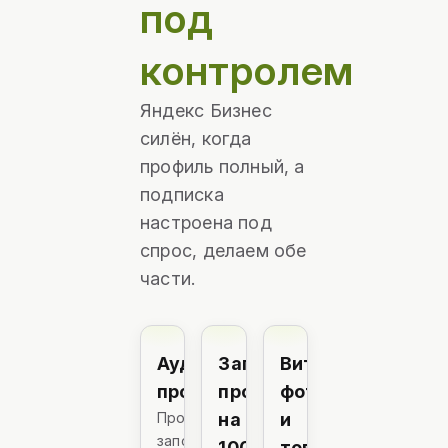
под
контролем
Яндекс Бизнес
силён, когда
профиль полный, а
подписка
настроена под
спрос, делаем обе
части.
Аудит
Заполнение
Витрина:
профиля
профиля
фото
Проверяем
на
и
заполненность,
100%
товары