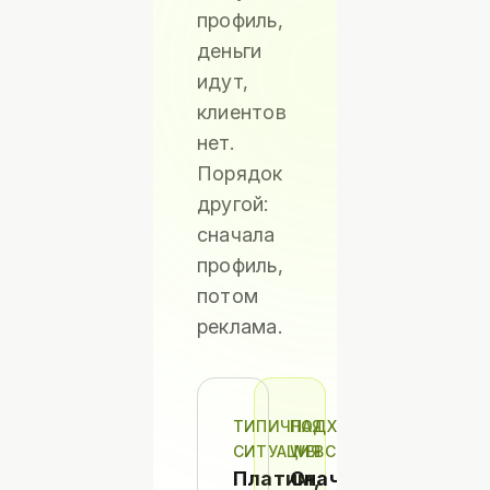
профиль,
деньги
идут,
клиентов
нет.
Порядок
другой:
сначала
профиль,
потом
реклама.
ТИПИЧНАЯ
ПОДХОД
СИТУАЦИЯ
WEBCETERA
Платим,
Сначала