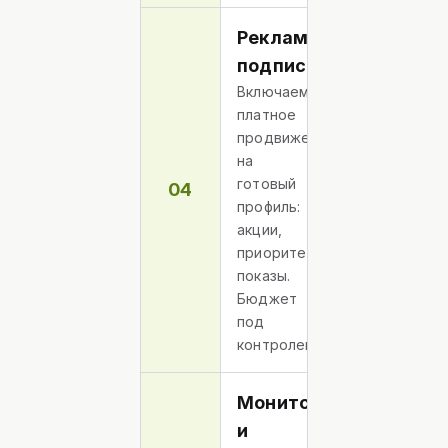
Рекламная
подписка
Включаем
платное
продвижение
на
готовый
04
профиль:
акции,
приоритетные
показы.
Бюджет
под
контролем.
Мониторинг
и