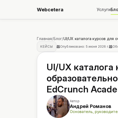
Webcetera
Услуги
Бло
Главная
/
Блог
/
UI/UX каталога курсов для
КЕЙСЫ
Опубликовано: 5 июня 2026 г.
Обн
UI/UX каталога 
образовательн
EdCrunch Acad
Автор
Андрей Романов
Основатель, руководите