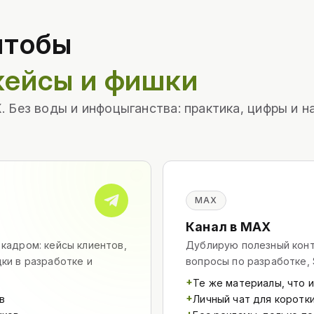
чтобы
кейсы и фишки
X. Без воды и инфоцыганства: практика, цифры и
MAX
Канал в MAX
 кадром: кейсы клиентов,
Дублирую полезный конт
ки в разработке и
вопросы по разработке, 
+
Те же материалы, что и
+
в
Личный чат для коротк
+