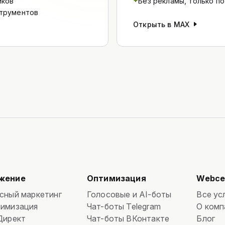
иков
Без рекламы, только по
струментов
Открыть в MAX
жение
Оптимизация
Webce
сный маркетинг
Голосовые и AI-боты
Все ус
имизация
Чат-боты Telegram
О комп
Директ
Чат-боты ВКонтакте
Блог