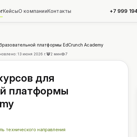
г
Кейсы
О компании
Контакты
+7 999 194
 образовательной платформы EdCrunch Academy
овлено: 13 июня 2026 г.
2 мин
7
курсов для
ой платформы
emy
ль технического направления