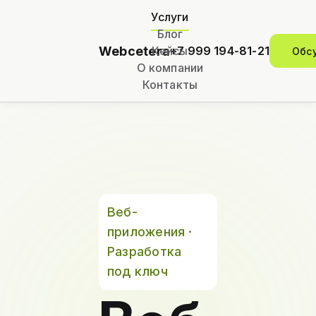
Услуги
Блог
Webcetera
Кейсы
+7 999 194-81-21
Обс
О компании
Контакты
Веб-
приложения ·
Разработка
под ключ