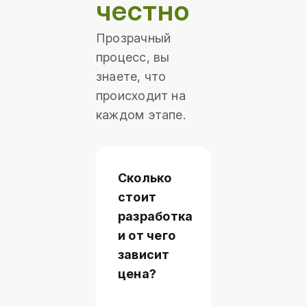
честно
Прозрачный
процесс, вы
знаете, что
происходит на
каждом этапе.
Сколько
От
объёма
стоит
MVP.
разработка
Базовый
и от чего
контур,
зависит
кабинет,
роли,
цена?
основной
процесс