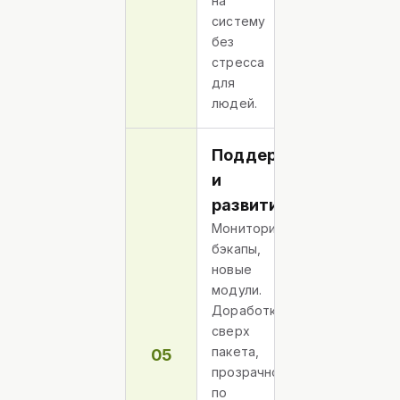
на
систему
без
стресса
для
людей.
Поддержка
и
развитие
Мониторинг,
бэкапы,
новые
модули.
Доработки
сверх
пакета,
05
прозрачно
по