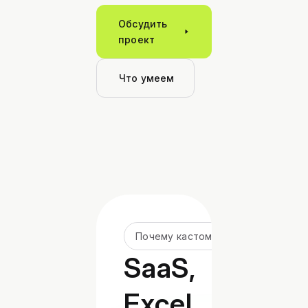
Обсудить
проект
Что умеем
Почему кастом
SaaS,
Excel