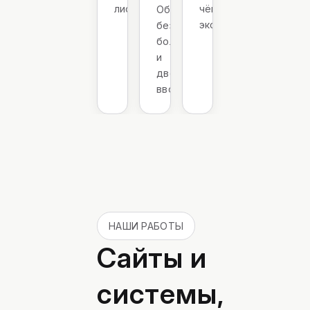
лист
чём
Обмен
экономить
без
боли
и
двойного
ввода
НАШИ РАБОТЫ
Сайты и
системы,