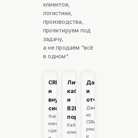
клиентов,
логистики,
производства,
проектируем под
задачу,
а не продаём "всё
в одном".
CRM
Личные
Дашборды
и
кабинеты
и
внутренние
и
отчётность
системы
B2B-
Данные
из
Учёт
порталы
CRM,
клиентов,
Кабинет
рекламы
сделок
клиента
и
и