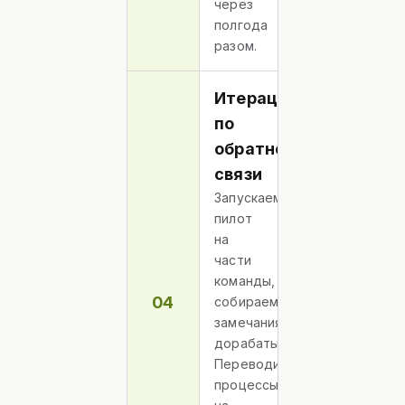
через
полгода
разом.
Итерации
по
обратной
связи
Запускаем
пилот
на
части
команды,
04
собираем
замечания,
дорабатываем.
Переводим
процессы