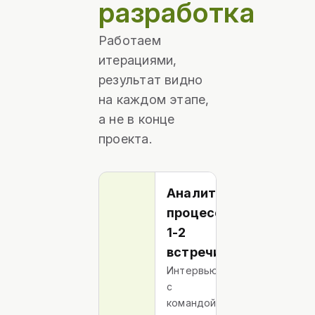
разработка
Работаем
итерациями,
результат видно
на каждом этапе,
а не в конце
проекта.
Аналитика
процессов:
1-2
встречи
Интервью
с
командой: