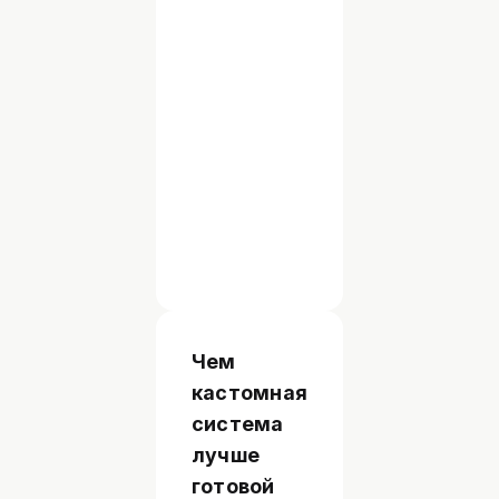
этапам
с
фикс-
ценой
пакетом.
Доработки
сверх
пакета
считаются
по
часам.
Чем
кастомная
система
лучше
готовой