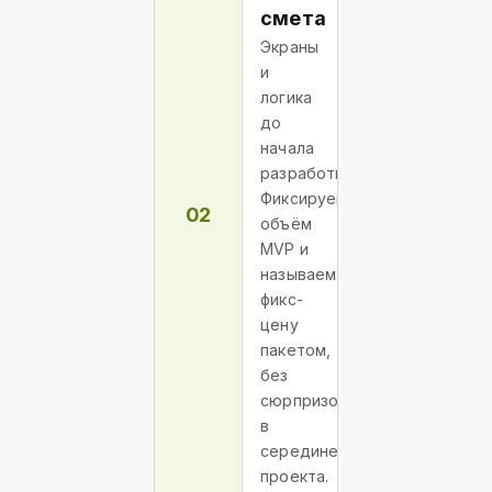
смета
Экраны
и
логика
до
начала
разработки.
Фиксируем
02
объём
MVP и
называем
фикс-
цену
пакетом,
без
сюрпризов
в
середине
проекта.