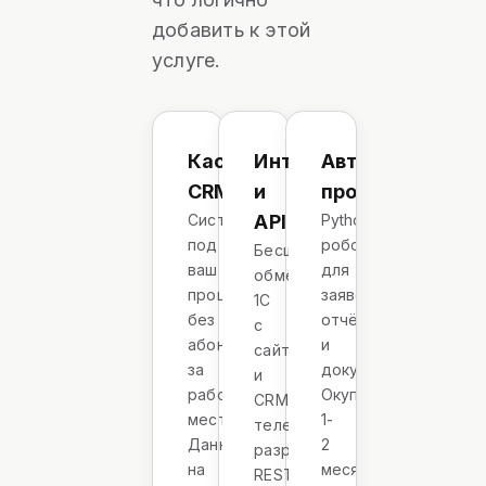
добавить к этой
услуге.
Кастомная
Интеграции
Автоматизация
CRM
и
процессов
Система
API
Python-
под
роботы
Бесшовный
ваш
для
обмен
процесс
заявок,
1С
без
отчётов
с
абонентки
и
сайтом
за
документооборота.
и
рабочие
Окупаемость
CRM,
места.
1-
телефония,
Данные
2
разработка
на
месяца.
REST