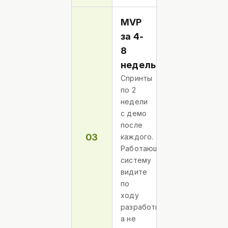
MVP
за 4-
8
недель
Спринты
по 2
недели
с демо
после
03
каждого.
Работающую
систему
видите
по
ходу
разработки,
а не