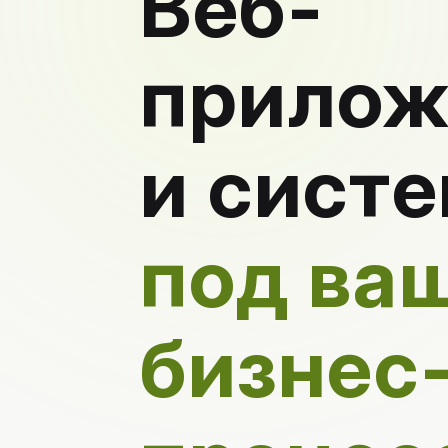
Веб-
прилож
и сист
под ва
бизнес