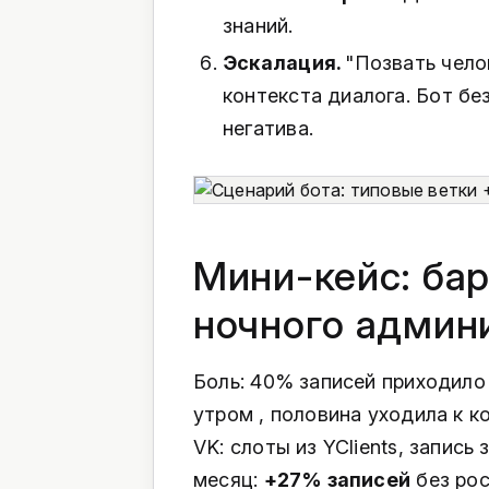
знаний.
Эскалация.
"Позвать чело
контекста диалога. Бот бе
негатива.
Мини-кейс: ба
ночного админ
Боль: 40% записей приходило
утром , половина уходила к к
VK: слоты из YClients, запись 
месяц:
+27% записей
без рос