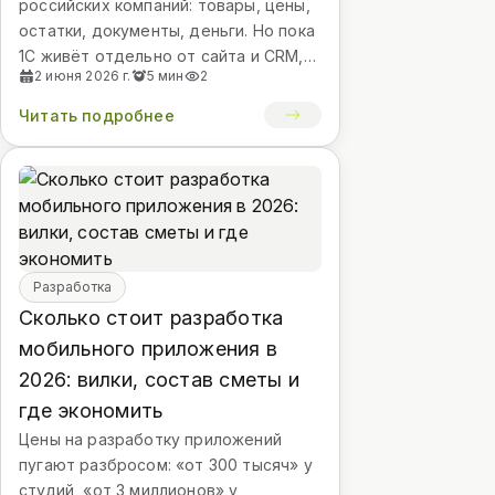
российских компаний: товары, цены,
остатки, документы, деньги. Но пока
1С живёт отдельно от сайта и CRM,
2 июня 2026 г.
5 мин
2
сотрудники работают «курьерами
данных»: пере...
Читать подробнее
Разработка
Сколько стоит разработка
мобильного приложения в
2026: вилки, состав сметы и
где экономить
Цены на разработку приложений
пугают разбросом: «от 300 тысяч» у
студий, «от 3 миллионов» у