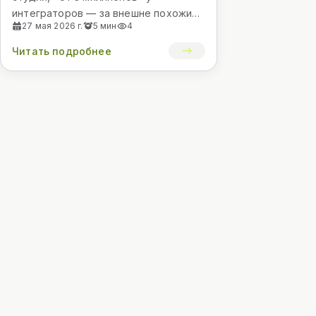
интеграторов — за внешне похожие
27 мая 2026 г.
5 мин
4
продукты. Разница не в жадности, а
в составе: что счита...
Читать подробнее