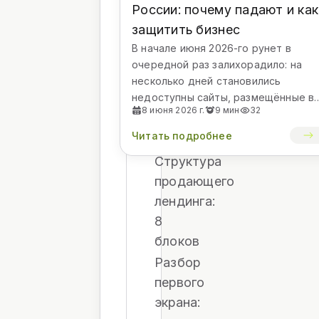
России: почему падают и как
Главный
защитить бизнес
принцип:
В начале июня 2026-го рунет в
один
очередной раз залихорадило: на
лендинг
несколько дней становились
недоступны сайты, размещённые в
,
8 июня 2026 г.
9 мин
32
российских дата-центрах. И это уж
один
не разовая история — похо...
Читать подробнее
оффер
Структура
продающего
лендинга:
8
блоков
Разбор
первого
экрана: