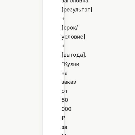
заголовка:
[результат]
+
[срок/
условие]
+
[выгода].
"Кухни
на
заказ
от
80
000
₽
за