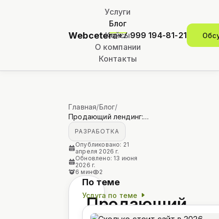
Услуги
Блог
Webcetera
Кейсы
+7 999 194-81-21
Обс
О компании
Контакты
Главная
/
Блог
/
Продающий лендинг: структура по блокам, цены 2026 и ошибки, убивающие конверсию
РАЗРАБОТКА
Опубликовано: 21
апреля 2026 г.
Обновлено: 13 июня
2026 г.
6 мин
2
По теме
Услуга по теме
Продающий