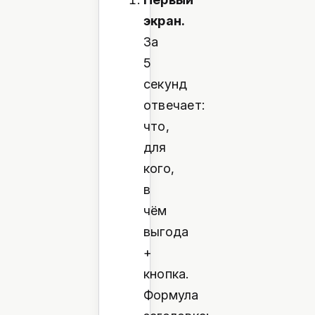
экран.
За
5
секунд
отвечает:
что,
для
кого,
в
чём
выгода
+
кнопка.
Формула