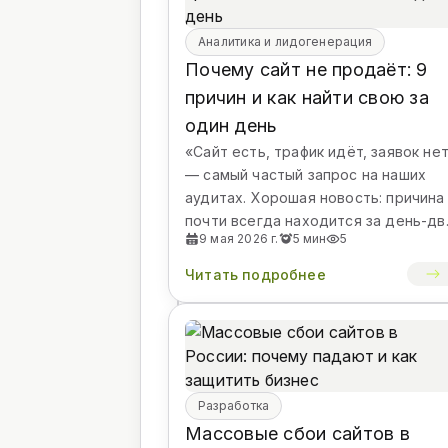
Романов
Основатель,
Аналитика и лидогенерация
руководитель
технического
Почему сайт не продаёт: 9
направления
причин и как найти свою за
один день
«Сайт есть, трафик идёт, заявок не
— самый частый запрос на наших
аудитах. Хорошая новость: причина
почти всегда находится за день-дв
9 мая 2026 г.
5 мин
5
если смотреть в данные, а не гадат
и не «...
Читать подробнее
Разработка
Массовые сбои сайтов в
СОДЕРЖАНИЕ