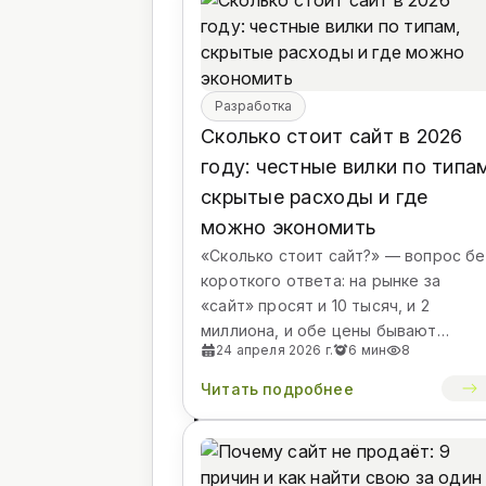
лендинг:
структура
по
Разработка
Сколько стоит сайт в 2026
блокам,
году: честные вилки по типа
цены
скрытые расходы и где
можно экономить
2026
«Сколько стоит сайт?» — вопрос бе
и
короткого ответа: на рынке за
«сайт» просят и 10 тысяч, и 2
ошибки,
миллиона, и обе цены бывают
24 апреля 2026 г.
6 мин
8
честными. Разница — в составе
убивающие
работ и классе задачи. В эт...
Читать подробнее
конверсию
Автор
Андрей