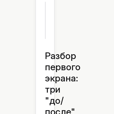
Разбор
первого
экрана:
три
"до/
после"