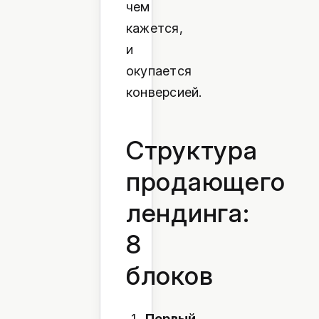
чем
кажется,
и
окупается
конверсией.
Структура
продающего
лендинга:
8
блоков
Первый